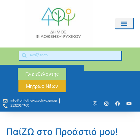
Γίνε εθελοντής
Μητρώο Νέων
info@philothei-psychiko.gov.gr
2132014700
ΠαίΖΩ στο Προάστιό μου!