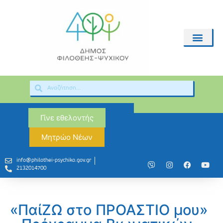
Γίνε εθελοντής
Μητρώο Νέων
info@philothei-psychiko.gov.gr
2132014700
«ΠαίΖΩ στο ΠΡΟΑΣΤΙΟ μου»