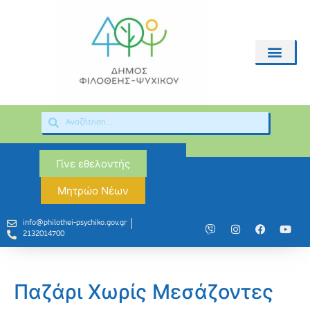
Γίνε εθελοντής
Μητρώο Νέων
info@philothei-psychiko.gov.gr
2132014700
Παζάρι Χωρίς Μεσάζοντες