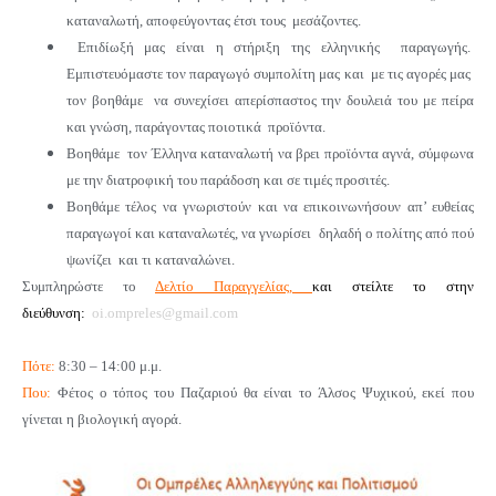
καταναλωτή, αποφεύγοντας έτσι τους μεσάζοντες.
Επιδίωξή μας είναι η στήριξη της ελληνικής παραγωγής.
Εμπιστευόμαστε τον παραγωγό συμπολίτη μας και με τις αγορές μας
τον βοηθάμε να συνεχίσει απερίσπαστος την δουλειά του με πείρα
και γνώση, παράγοντας ποιοτικά προϊόντα.
Βοηθάμε τον Έλληνα καταναλωτή να βρει προϊόντα αγνά, σύμφωνα
με την διατροφική του παράδοση και σε τιμές προσιτές.
Βοηθάμε τέλος να γνωριστούν και να επικοινωνήσουν απ’ ευθείας
παραγωγοί και καταναλωτές, να γνωρίσει δηλαδή ο πολίτης από πού
ψωνίζει και τι καταναλώνει.
Συμπληρώστε το
Δελτίο Παραγγελίας,
και στείλτε το στην
διεύθυνση:
oi.ompreles@gmail.com
Πότε:
8:30 – 14:00 μ.μ.
Που:
Φέτος ο τόπος του Παζαριού θα είναι το Άλσος Ψυχικού, εκεί που
γίνεται η βιολογική αγορά.