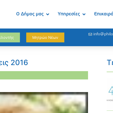
Ο Δήμος μας
Υπηρεσίες
Επικαιρ
info@philo
θελοντής
Μητρώο Νέων
ις 2016
Τ