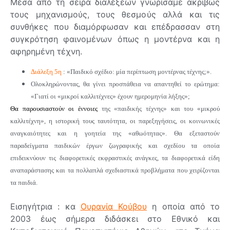
Μέσα από τη σειρά διαλέξεων γνωρίσαμε ακριβώς
τους μηχανισμούς, τους θεσμούς αλλά και τις
συνθήκες που διαμόρφωσαν και επέδρασσαν στη
συγκρότηση φαινομένων όπως η μοντέρνα και η
αφηρημένη τέχνη.
Διάλεξη 5η
: «Παιδικό σχέδιο: μία περίπτωση μοντέρνας τέχνης;».
Ολοκληρώνοντας, θα γίνει προσπάθεια να απαντηθεί το ερώτημα:
«Γιατί οι «μικροί καλλιτέχνες» έχουν ημερομηνία λήξης»;
Θα παρουσιαστούν οι έννοιες
της «παιδικής τέχνης» και του «μικρού
καλλιτέχνη», η ιστορική τους ταυτότητα, οι παρεξηγήσεις, οι κοινωνικές
αναγκαιότητες και η γοητεία της «αθωότητας». Θα εξεταστούν
παραδείγματα παιδικών έργων ζωγραφικής και σχεδίου τα οποία
επιδεικνύουν τις διαφορετικές εκφραστικές ανάγκες, τα διαφορετικά είδη
αναπαράστασης και τα πολλαπλά σχεδιαστικά προβλήματα που χειρίζονται
τα παιδιά.
Εισηγήτρια : κα
Ουρανία Κούβου
η οποία από το
2003 έως σήμερα διδάσκει στο Εθνικό και