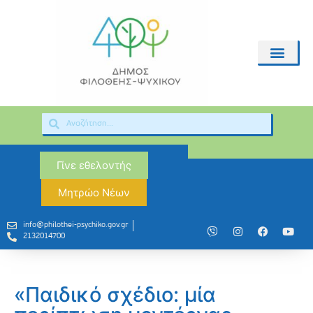
Γίνε εθελοντής
Μητρώο Νέων
info@philothei-psychiko.gov.gr
2132014700
«Παιδικό σχέδιο: μία