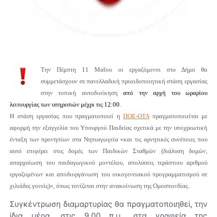
Την Πέμπτη 11 Μαΐου οι εργαζόμενοι στο Δήμο θα
συμμετάσχουν σε πανελλαδική προειδοποιητική στάση εργασίας
στην τοπική αυτοδιοίκηση
από την αρχή
του ωραρίου
λειτουργίας των υπηρεσιών
μέχρι τις 12:00
.
Η στάση εργασίας
που πραγματοποιεί η
ΠΟΕ-ΟΤΑ
πραγματοποιείται με
αφορμή την εξαγγελία του Υπουργού Παιδείας σχετικά με την υποχρεωτική
ένταξη των προνηπίων στα Νηπιαγωγεία «και τις αρνητικές συνέπειες που
αυτό επιφέρει στις δομές των Παιδικών Σταθμών (διάλυση δομών,
απαρχαίωση του παιδαγωγικού μοντέλου, απολύσεις τεράστιου αριθμού
εργαζομένων και αποδιοργάνωση του οικογενειακού προγραμματισμού σε
χιλιάδες γονείς)», όπως τονίζεται στην ανακοίνωση της Ομοσπονδίας.
Συγκέντρωση διαμαρτυρίας θα πραγματοποιηθεί, την
ίδια μέρα, στις 9.00 π.μ., στα γραφεία της