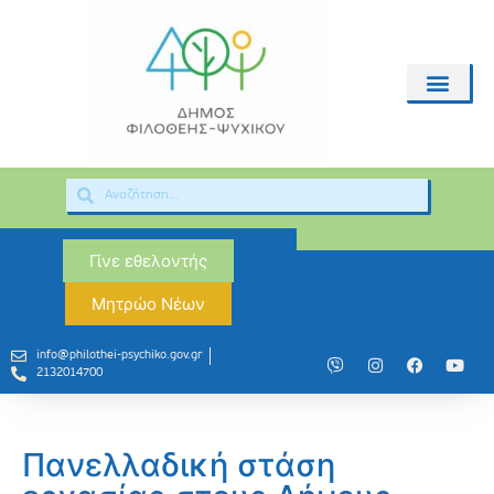
Γίνε εθελοντής
Μητρώο Νέων
info@philothei-psychiko.gov.gr
2132014700
Πανελλαδική στάση