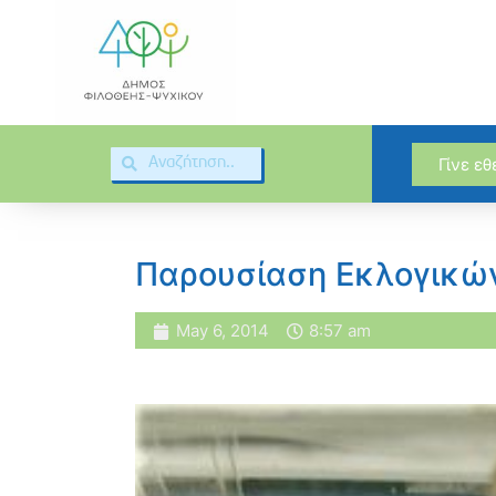
Γίνε ε
Παρουσίαση Εκλογικώ
May 6, 2014
8:57 am