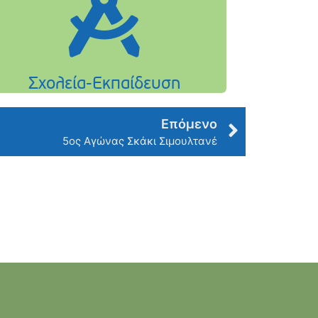
Επόμενο
5ος Αγώνας Σκάκι Σιμουλτανέ