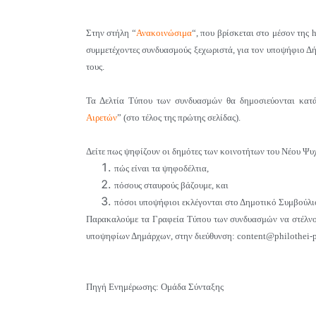
Στην στήλη “
Ανακοινώσιμα
“, που βρίσκεται στο μέσον της 
συμμετέχοντες συνδυασμούς ξεχωριστά, για τον υποψήφιο Δ
τους.
Τα Δελτία Τύπου των συνδυασμών θα δημοσιεύονται κατά
Αιρετών
” (στο τέλος της πρώτης σελίδας).
Δείτε πως ψηφίζουν οι δημότες των κοινοτήτων του Νέου Ψυ
πώς είναι τα ψηφοδέλτια,
πόσους σταυρούς βάζουμε, και
πόσοι υποψήφιοι εκλέγονται στο Δημοτικό Συμβούλι
Παρακαλούμε τα Γραφεία Τύπου των συνδυασμών να στέλνο
υποψηφίων Δημάρχων
, στην διεύθυνση:
content@philothei-p
Πηγή Ενημέρωσης: Ομάδα Σύνταξης