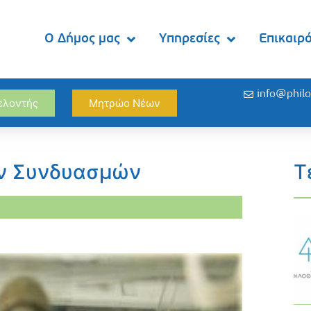
Ο Δήμος μας
Υπηρεσίες
Επικαιρ
info@philo
θελοντής
Μητρώο Νέων
ν Συνδυασμών
Τ