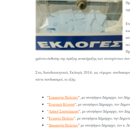
Πρ
πρ
Επ
κω
απ
εκ
Πρ
χρόνου έκθεσης της πράξης ανακήρυξης των επιτυχόντων συνδ
Στις Αυτοδιοικητικές Εκλογές 2014, ως νόμιμοι συνδυασμο
πέντε συνδυασμοί, οι εξής:
“
Συμμαχία Πολιτών
“, με υποψήφιο Δήμαρχο, τον Δή
“
Ενωτική Κίνηση
“, με υποψήφιο Δήμαρχο, τον Δημο
“
Λαϊκή Συσπείρωση
“, με υποψήφιο Δήμαρχο, τον Δη
“
Ενεργοί Πολίτες
“, με υποψήφια Δήμαρχο, την Δημο
“
Δημαρχία Πολιτών
” με υποψήφιο Δήμαρχο, τον κ. 