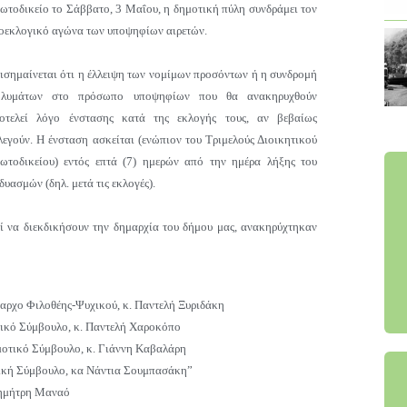
ωτοδικείο το Σάββατο, 3 Μαΐου, η δημοτική πύλη συνδράμει τον
οεκλογικό αγώνα των υποψηφίων αιρετών.
ισημαίνεται ότι η έλλειψη των νομίμων προσόντων ή η συνδρομή
λυμάτων στο πρόσωπο υποψηφίων που θα ανακηρυχθούν
οτελεί λόγο ένστασης κατά της εκλογής τους, αν βεβαίως
λεγούν. Η ένσταση ασκείται (ενώπιον του Τριμελούς Διοικητικού
ωτοδικείου) εντός επτά (7) ημερών από την ημέρα λήξης του
υασμών (δηλ. μετά τις εκλογές).
ί να διεκδικήσουν την δημαρχία του δήμου μας, ανακηρύχτηκαν
μαρχο Φιλοθέης-Ψυχικού, κ. Παντελή Ξυριδάκη
τικό Σύμβουλο, κ. Παντελή Χαροκόπο
μοτικό Σύμβουλο, κ. Γιάννη Καβαλάρη
τική Σύμβουλο, κα Νάντια Σουμπασάκη”
Δημήτρη Μαναό