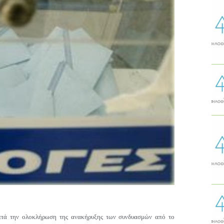
τά την ολοκλήρωση της ανακήρυξης των συνδυασμών από το