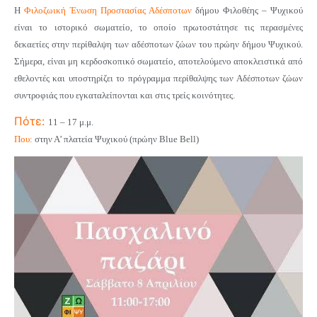
Η
Φιλοζωική Ένωση Προστασίας Αδέσποτων
δήμου Φιλοθέης – Ψυχικού
είναι το ιστορικό σωματείο, το οποίο πρωτοστάτησε τις περασμένες
δεκαετίες στην περίθαλψη των αδέσποτων ζώων του πρώην δήμου Ψυχικού.
Σήμερα, είναι μη κερδοσκοπικό σωματείο, αποτελούμενο αποκλειστικά από
εθελοντές και υποστηρίζει το πρόγραμμα περίθαλψης των Αδέσποτων ζώων
συντροφιάς που εγκαταλείπονται και στις τρείς κοινότητες.
Πότε:
11 – 17 μ.μ.
Που:
στην Α’ πλατεία Ψυχικού (πρώην Blue Bell)