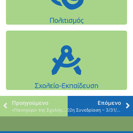
Προηγούμενο
Επόμενο
«Πανηγύρι» της Σχολής Μωραΐτη
02η Συνεδρίαση – 3/31/2017