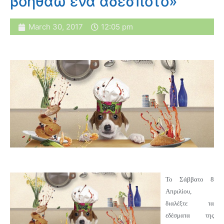
βοηθάω ένα αδέσποτο»
March 30, 2017
12:05 pm
Το Σάββατο 8
Απριλίου,
διαλέξτε τα
εδέσματα της