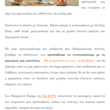
προτίμησής σας
και ενισχύστε το
έργο της προστασίας των αδέσποτων της πόλης μα
ς
.
Παστίτσιο ή σαλάτα με πλιγούρι; Πάστα φλώρα ή κουλουράκια με τζίντζερ;
Όπως κάθε φορά, μαγειρεύουμε για σας με μεράκι σπιτικά φαγητά, και
λαχταριστά γλυκά.
Με κέφι προετοιμάζουμε την εκδήλωσή μας «Μαγειρεύουμε σπιτικά,
βοηθάμε τα αδέσποτα», και
προσπαθούμε να εντυπωσιάσουμε με τις
μαγειρικές μας ικανότητες
…
Θα μπορούσατε κι εσείς να βοηθήσετε
και θα
χαρούμε πολύ να μας φέρετε κάτι που δημιουργήσατε, στην εκδήλωσή μας το
Σάββατο, σε ατομική συσκευασία, έτοιμο προς πώληση.
Κι αν δεν σας αρέσει
η μαγειρική, ελάτε να διαλέξετε από μεγάλη ποικιλία σπιτικών γεύσεων,
αλμυρών και γλυκών.
Στο Πασχαλινό Παζάρι της
ΖΩ.ΦΙ.ΨΥ.
αποκτείστε τα αγαπημένα προϊόντα
του σωματείου μας (μπλουζάκια, ποδιές και τσάντες) και φυσικά
γλυκά,
λαμπάδες, πασχαλινά αυγά και δώρα.