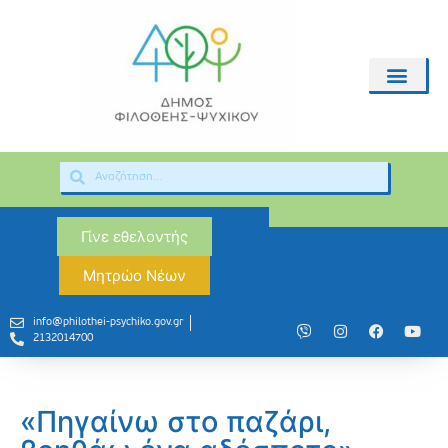
Γίνε εθελοντής
Μητρώο Νέων
info@philothei-psychiko.gov.gr
2132014700
«Πηγαίνω στο παζάρι,