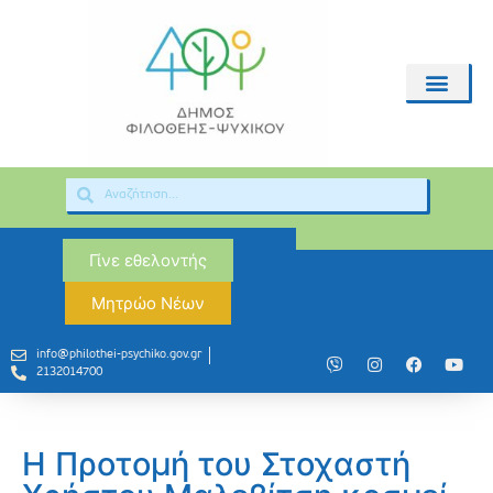
Γίνε εθελοντής
Μητρώο Νέων
info@philothei-psychiko.gov.gr
2132014700
Η Προτομή του Στοχαστή