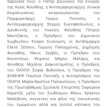
παρουσία τους: o Πατήρ Διονύσιος της ενορίας
της Αγίας Φιλοθέης, η Αντιπεριφερειάρχης Λουκία
Κεφαλογιάννη, εκπροσωπώντας τον
Περιφερειάρχη Γιώργο Πατούλη, ο
Αντιπεριφερειάρχης Σπύρος Ευσταθόπουλος, o
Διευθυντής του Λυκείου Φιλοθέης Πέτρος
Μαντζάκος, η Πρόεδρος του Δημοτικού
Συμβουλίου Κλαίρη Σινανιώτη, οι Αντιδήμαρχοι
Ελένη Ζέππου, Γιώργος Παπαχρόνης, Δημήτρης
Φωτιάδης, Νίκος Ζερβός, οι Πρόεδροι των
Κοινοτήτων Ψυχικού Μάρλη Μαλάμη, και
Φιλοθέης Μιχάλης Διακοσταμάτης, η Πρόεδρος
του ΟΚΑΠΑ Σοφία Βυθούλκα, η Προεδρος της
ΔΗΚΕΦΙΨ Παυλίνα Πανταζή, η Αντιπρόεδρος του
ΟΚΑΠΑ Μαρία-Χριστίνα Παλαιολόγου, η Πρόεδρος
της Πρωτοβάθμιας Σχολικής Επιτροπής Ζαφειρίνα
Καρατζά, μέλη του Συνδέσμου Φίλων Χρήστου
Μαλεβίτση, συγγενείς και φίλοι της οικογένειας
του τιμώμενου αλλά και πολλοί κάτοικοι του