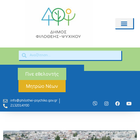
Γίνε εθελοντής
Μητρώο Νέων
info@philothei-psychiko.gov.gr
2132014700