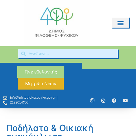
Γίνε εθελοντής
Μητρώο Νέων
info@philothei-psychiko.gov.gr
2132014700
Ποδήλατο & Οικιακή