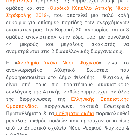
Παράλληλα,
η ομάδας μας συμμετέχει επίσης με 2
ομάδες και στο
Ομαδικό Κύπελλο Αττικής Νίκος
«
Στρόφαλης 2019
, που αποτελεί μια πολύ καλή
»
ευκαιρία για επίσημες παρτίδες των ανερχόμενων
σκακιστών μας. Την Κυριακή 20 Ιανουαρίου και οι 3
ομάδες αγωνίστηκαν στην έδρα μας, με συνολικά
44 μικρούς και μεγάλους σκακιστές να
αναμετρώνται στις 2 διασυλλογικές διοργανώσεις!
Η «
Ακαδημία Σκάκι Νέου Ψυχικού
», είναι το
αναγνωρισμένο Αθλητικό Σωματείο που
δρασηριοποιείται στο Δήμο Φιλοθέης – Ψυχικού, &
είναι από τους πιο δραστήριους σκακιστικούς
συλλόγους της Αττικής, καθώς συμμετέχει σε όλες
της διοργανώσεις της
Ελληνικής Σκακιστικής
Ομοσπονδίας.
Διοργανώνει τακτικά Εσωτερικά
Πρωταθλήματα & τα
μαθήματα σκάκι
παρακολουθεί
μεγάλος αριθμός παιδιών που προέρχονται κυρίως
από τα Δημοτικά σχολεία Νέου Ψυχικού, Ψυχικού &