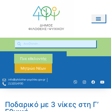
Γίνε εθελοντής
Μητρώο Νέων
info@philothei-psychiko.gov.gr
2132014700
Ποδαρικό με 3 νίκες στη Γ’