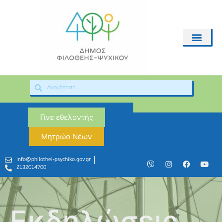
Γίνε εθελοντής
Μητρώο Νέων
info@philothei-psychiko.gov.gr
2132014700
Εκδηλώσεις