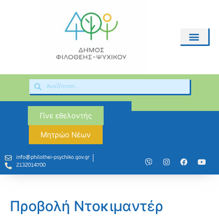
Γίνε εθελοντής
Μητρώο Νέων
info@philothei-psychiko.gov.gr
2132014700
Προβολή Ντοκιμαντέρ