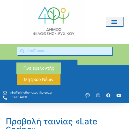
Γίνε εθελοντής
Μητρώο Νέων
info@philothei-psychiko.gov.gr
2132014700
Προβολή ταινίας «Late