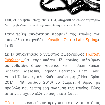
Τρίτη 21 Νοεμβρίου συνεχίζεται ο κινηματογραφικός κύκλος σεμιναρίων
όπου προβάλλονται σπουδαίες ταινίες διάσημων σκηνοθετών.
Στην τρίτη συνάντηση
προβολή της ταινίας του
Ιαπωνέζου σκηνοθέτη
Yasujiro Ozu
, «
Late Spring
»,
1949.
Σε 17 συναντήσεις ο γνωστός φωτογράφος
Πλάτων
Ριβέλλης
θα παρουσιάσει 17 ταινίες ισάριθμων
σκηνοθετών, όπως Federico Fellini, Jean Renoir,
Roberto Rossellini, Ingmar Bergman, Fritz Lang,
Andrei Tarkovsky κλπ.
Κάθε συνάντηση (7 Νοεμβρίου
2017 – 19 Ιουνίιου 2018) θα διαρκεί 4 ώρες, με
προβολή και λεπτομερή ανάλυση της ταινίας. Όλες
οι ταινίες έχουν ελληνικούς υπότιτλους.
Πότε :
οι συναντήσεις πραγματοποιούνται κατά τις