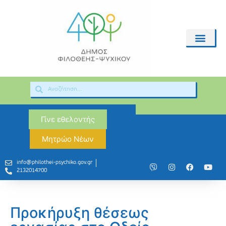
Γίνε εθελοντής
Μητρώο Νέων
info@philothei-psychiko.gov.gr
2132014700
Προκήρυξη θέσεως