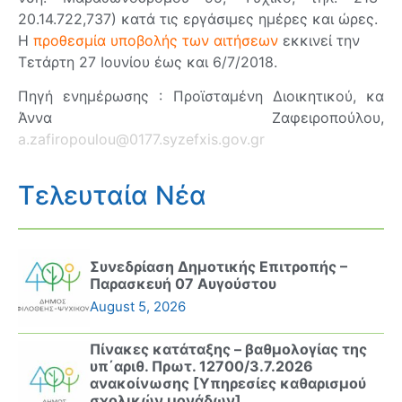
20.14.722,737) κατά τις εργάσιμες ημέρες και ώρες.
Η
προθεσμία υποβολής των αιτήσεων
εκκινεί την
Τετάρτη 27 Ιουνίου έως και 6/7/2018.
Πηγή ενημέρωσης : Προϊσταμένη Διοικητικού, κα
Άννα Ζαφειροπούλου,
a.zafiropoulou@0177.syzefxis.gov.gr
Τελευταία Νέα
Συνεδρίαση Δημοτικής Επιτροπής –
Παρασκευή 07 Αυγούστου
August 5, 2026
Πίνακες κατάταξης – βαθμολογίας της
υπ΄αριθ. Πρωτ. 12700/3.7.2026
ανακοίνωσης [Υπηρεσίες καθαρισμού
σχολικών μονάδων]