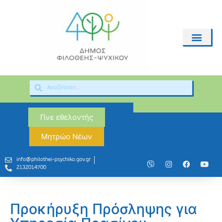
Γίνε εθελοντής
Μητρώο Νέων
info@philothei-psychiko.gov.gr
2132014700
Προκήρυξη Πρόσληψης για