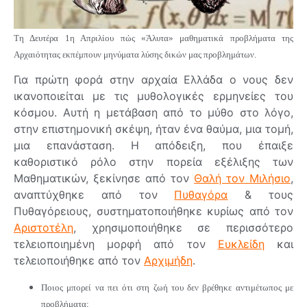
Τη Δευτέρα 1η Απριλίου
πώς
«Άλυτα
»
μαθηματικά προβλήματα της
Αρχαιότητας εκπέμπουν μηνύματα λύσης δικών μας προβλημάτων.
Για πρώτη φορά στην αρχαία Ελλάδα ο νους δεν
ικανοποιείται με τις μυθολογικές ερμηνείες του
κόσμου. Αυτή η μετάβαση από το μύθο στο λόγο,
στην επιστημονική σκέψη, ήταν ένα θαύμα, μια τομή,
μια επανάσταση. Η απόδειξη, που έπαιξε
καθοριστικό ρόλο στην πορεία εξέλιξης των
Μαθηματικών, ξεκίνησε από τον
Θαλή τον Μιλήσιο
,
αναπτύχθηκε από τον
Πυθαγόρα
& τους
Πυθαγόρειους, συστηματοποιήθηκε κυρίως από τον
Αριστοτέλη
, χρησιμοποιήθηκε σε περισσότερο
τελειοποιημένη μορφή από τον
Ευκλείδη
και
τελειοποιήθηκε από τον
Αρχιμήδη
.
Ποιος μπορεί να πει ότι στη ζωή του δεν βρέθηκε αντιμέτωπος με
προβλήματα;