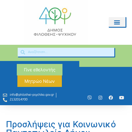
Γίνε εθελοντής
Μητρώο Νέων
info@philothei-psychiko.gov.gr
2132014700
Προσλήψεις για Κοινωνικό