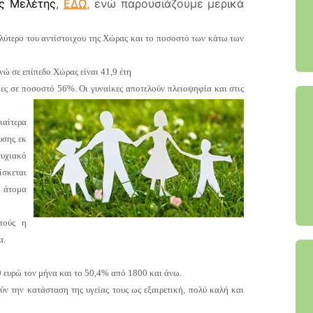
ς Μελέτης
,
ΕΔΩ
,
ενώ παρουσιάζουμε μερικά
λύτερο του αντίστοιχου της Χώρας και το ποσοστό των κάτω των
ενώ σε επίπεδο Χώρας είναι 41,9 έτη
ες σε ποσοστό 56%. Οι γυναίκες αποτελούν πλειοψηφία και στις
ιαίτερα
υσης εκ
τυχιακό
ίσκεται
ε άτομα
τούς η
α.
 ευρώ τον μήνα και το 50,4% από 1800 και άνω.
ν την κατάσταση της υγείας τους ως εξαιρετική, πολύ καλή και