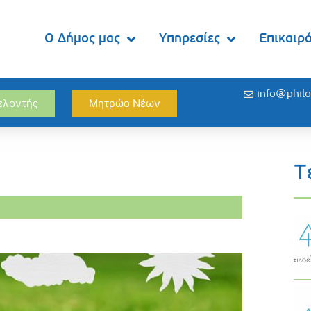
Ο Δήμος μας
Υπηρεσίες
Επικαιρ
info@philo
θελοντής
Μητρώο Νέων
Τ