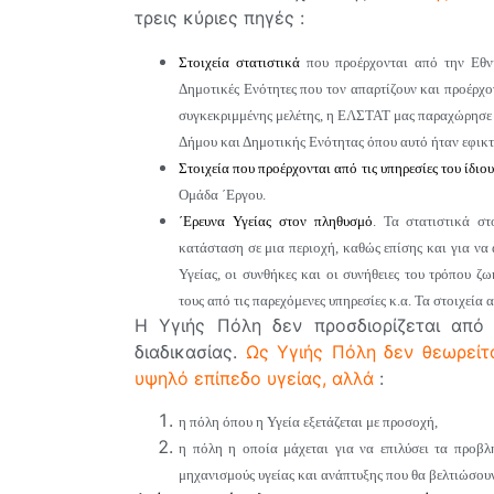
τρεις κύριες πηγές :
Στοιχεία στατιστικά
που προέρχονται από την Εθνι
Δημοτικές Ενότητες που τον απαρτίζουν και προέρχο
συγκεκριμμένης μελέτης, η ΕΛΣΤΑΤ μας παραχώρησε 
Δήμου και Δημοτικής Ενότητας όπου αυτό ήταν εφικτ
Στοιχεία που προέρχονται από τις υπηρεσίες του ίδιο
Ομάδα ΄Εργου.
΄Ερευνα Υγείας στον πληθυσμό
. Τα στατιστικά στ
κατάσταση σε μια περιοχή, καθώς επίσης και για να
Υγείας, οι συνθήκες και οι συνήθειες του τρόπου ζ
τους από τις παρεχόμενες υπηρεσίες κ.α. Τα στοιχεία
Η Υγιής Πόλη δεν προσδιορίζεται από
διαδικασίας.
Ως Υγιής Πόλη δεν θεωρείτα
υψηλό επίπεδο υγείας, αλλά
:
η πόλη όπου η Υγεία εξετάζεται με προσοχή,
η πόλη η οποία μάχεται για να επιλύσει τα προβλ
μηχανισμούς υγείας και ανάπτυξης που θα βελτιώσου