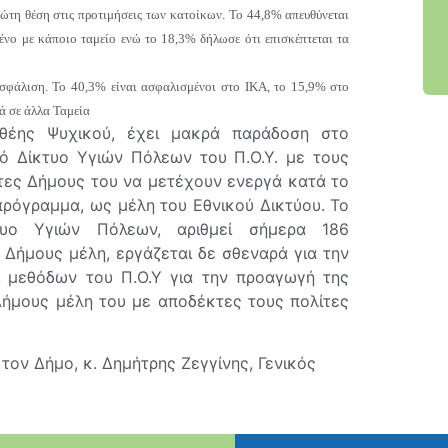
ρώτη θέση στις προτιμήσεις των κατοίκων. Το 44,8% απευθύνεται
ένο με κάποιο ταμείο ενώ το 18,3% δήλωσε ότι επισκέπτεται τα
ασφάλιση. Το 40,3% είναι ασφαλισμένοι στο ΙΚΑ, το 15,9% στο
ά σε άλλα Ταμεία
θέης Ψυχικού, έχει μακρά παράδοση στο
κό Δίκτυο Υγιών Πόλεων του Π.Ο.Υ. με τους
τες Δήμους του να μετέχουν ενεργά κατά το
ρόγραμμα, ως μέλη του Εθνικού Δικτύου. Το
τυο Υγιών Πόλεων, αριθμεί σήμερα 186
 Δήμους μέλη, εργάζεται δε σθεναρά για την
 μεθόδων του Π.Ο.Υ για την προαγωγή της
Δήμους μέλη του με αποδέκτες τους πολίτες
τον Δήμο, κ. Δημήτρης Ζεγγίνης, Γενικός