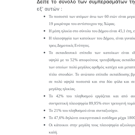
Δείτε το σύνολο των συμπερασμάτων
τη
εξ’ αυτών :
Το ποσοστό των ατόμων άνω των 60 ετών είναι μεγα
19 μικρότερο του αντίστοιχου της Χώρας.
Η μέση ηλικία στο σύνολο του Δήμου είναι 45,1 έτη, 
Η πλειοψηφία των κατοίκων του Δήμου, είναι γυναίκ
τρεις Δημοτικές Ενότητες.
Το εκπαιδευτικό επίπεδο των κατοίκων είναι ιδ
υψηλό με το 52% αποφοίτους τριτοβάθμιας εκπαίδε
των οποίων πολύ μεγάλος αριθμός κατέχει και μεταπ
τίτλο σπουδών. Το ανώτατο επίπεδο εκπαίδευσης βρ
σε πολύ υψηλά ποσοστά και στα δύο φύλα και σ
μεγάλης ηλικίας.
Το 42% του πληθυσμού εργάζεται και από αυ
συντριπτική πλειοψηφία 89,95% στον τριτογενή τομέ
Το 21% του πληθυσμού είναι συνταξιούχοι.
Το 47,6% δηλώνει οικογενειακό εισόδημα μέχρι 1800
Οι κάτοικοι στην μεγάλη τους πλειοψηφία αξιολογού
καλή.