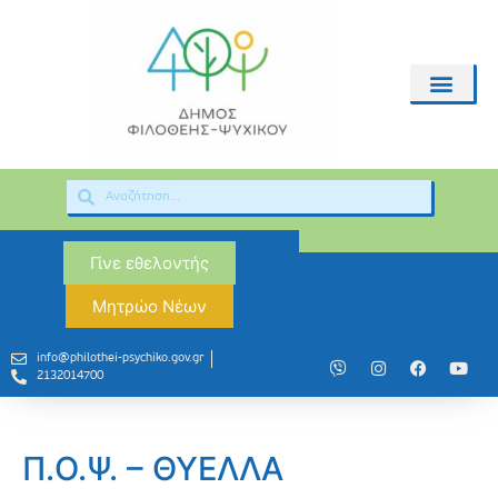
Γίνε εθελοντής
Μητρώο Νέων
info@philothei-psychiko.gov.gr
2132014700
Π.Ο.Ψ. – ΘΥΕΛΛΑ