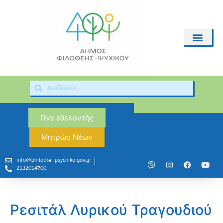
Γίνε εθελοντής
Μητρώο Νέων
info@philothei-psychiko.gov.gr
2132014700
Ρεσιτάλ Λυρικού Τραγουδιού