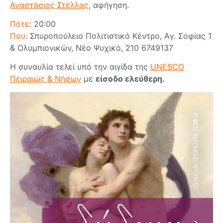
Αναστάσιος Στέλλας
, αφήγηση.
Πότε:
20:00
Που:
Σπυροπούλειο Πολιτιστικό Κέντρο, Αγ. Σοφίας 1
& Ολυμπιονικών, Νέο Ψυχικό, 210 6749137
Η συναυλία τελεί υπό την αιγίδα της
UNESCO
Πειραιώς & Νήσων
με
είσοδο ελεύθερη.