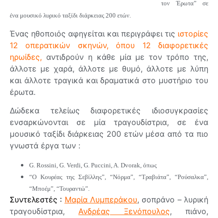
τον Έρωτα” σε
ένα μουσικό λυρικό ταξίδι διάρκειας 200 ετών.
Ένας ηθοποιός αφηγείται και περιγράφει τις
ιστορίες
12 οπερατικών σκηνών, όπου 12 διαφορετικές
ηρωίδες,
αντιδρούν η κάθε μία με τον τρόπο της,
άλλοτε με χαρά, άλλοτε με θυμό, άλλοτε με λύπη
και άλλοτε τραγικά και δραματικά στο μυστήριο του
έρωτα.
Δώδεκα τελείως διαφορετικές ιδιοσυγκρασίες
ενσαρκώνονται σε μία τραγουδίστρια, σε ένα
μουσικό ταξίδι διάρκειας 200 ετών μέσα από τα πιο
γνωστά έργα των :
G. Rossini, G. Verdi, G. Puccini, A. Dvorak, όπως
“Ο Κουρέας της Σεβίλλης”, “Νόρμα”, “Τραβιάτα”, “Ρούσαλκα”,
“Μποέμ”, “Τουραντώ”.
Συντελεστές :
Μαρία Λυμπεράκου
, σοπράνο – λυρική
τραγουδίστρια,
Ανδρέας Ξενόπουλος
, πιάνο,