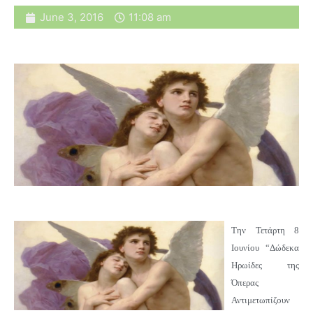
June 3, 2016
11:08 am
Την Τετάρτη 8
Ιουνίου “Δώδεκα
Ηρωίδες της
Όπερας
Αντιμετωπίζουν