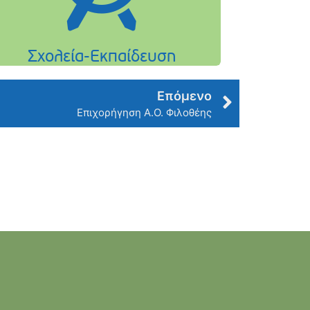
Επόμενο
Επιχορήγηση Α.Ο. Φιλοθέης