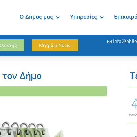
Ο Δήμος μας
Υπηρεσίες
Επικαιρ
info@philo
θελοντής
Μητρώο Νέων
 τον Δήμο
Τ