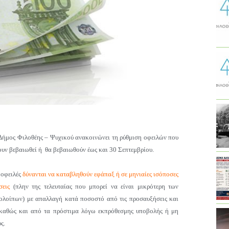
Δήμος Φιλοθέης – Ψυχικού ανακοινώνει τη ρύθμιση οφειλών που
ουν βεβαιωθεί ή θα βεβαιωθούν έως και 30 Σεπτεμβρίου.
 οφειλές
δύνανται να καταβληθούν εφάπαξ ή σε μηνιαίες ισόποσες
σεις
(πλην της τελευταίας που μπορεί να είναι μικρότερη των
ολοίπων) με απαλλαγή κατά ποσοστό από τις προσαυξήσεις και
 καθώς και από τα πρόστιμα λόγω εκπρόθεσμης υποβολής ή μη
ς.