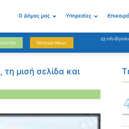
Ο Δήμος μας
Υπηρεσίες
Επικαιρ
info@philo
θελοντής
Μητρώο Νέων
 τη μισή σελίδα και
Τ