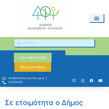
Γίνε εθελοντής
Μητρώο Νέων
info@philothei-psychiko.gov.gr
2132014700
Σε ετοιμότητα ο Δήμος