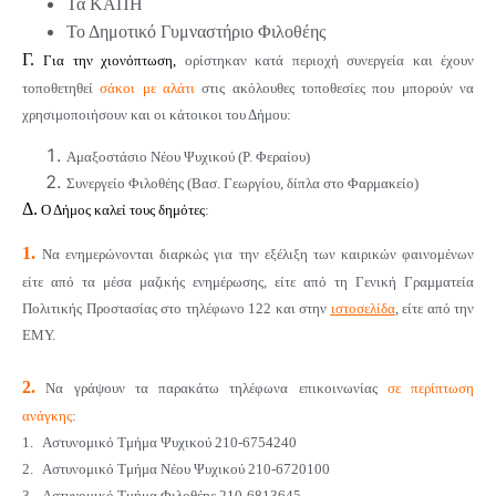
Τα ΚΑΠΗ
Το Δημοτικό Γυμναστήριο Φιλοθέης
Γ.
Για την χιονόπτωση,
ορίστηκαν κατά περιοχή συνεργεία και
έχουν
τοποθετηθεί
σάκοι με αλάτι
στις ακόλουθες τοποθεσίες που μπορούν να
χρησιμοποιήσουν και οι κάτοικοι του Δήμου:
Αμαξοστάσιο Νέου Ψυχικού (Ρ. Φεραίου)
Συνεργείο Φιλοθέης (Βασ. Γεωργίου, δίπλα στο Φαρμακείο)
Δ.
Ο
Δήμος καλεί τους δημότες
:
1.
Να ενημερώνονται διαρκώς για την εξέλιξη των καιρικών φαινομένων
είτε από τα μέσα μαζικής ενημέρωσης, είτε από τη Γενική Γραμματεία
Πολιτικής Προστασίας στο τηλέφωνο 122 και στην
ιστοσελίδα
, είτε από την
ΕΜΥ.
2.
Να γράψουν τα παρακάτω τηλέφωνα επικοινωνίας
σε περίπτωση
ανάγκης
:
1. Αστυνομικό Τμήμα Ψυχικού 210-6754240
2. Αστυνομικό Τμήμα Νέου Ψυχικού 210-6720100
3. Αστυνομικό Τμήμα Φιλοθέης 210-6813645