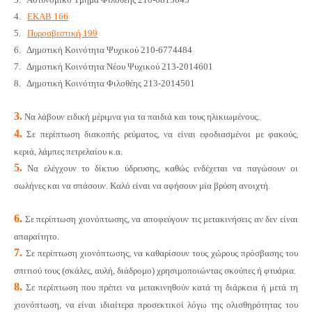
4.
ΕΚΑΒ 166
5.
Πυροσβεστική 199
6. Δημοτική Κοινότητα Ψυχικού 210-6774484
7. Δημοτική Κοινότητα Νέου Ψυχικού 213-2014601
8. Δημοτική Κοινότητα Φιλοθέης 213-2014501
3.
Να λάβουν ειδική μέριμνα για τα παιδιά και τους ηλικιωμένους.
4.
Σε περίπτωση διακοπής ρεύματος, να είναι εφοδιασμένοι με φακούς,
κεριά, λάμπες πετρελαίου κ.α.
5.
Να ελέγχουν το δίκτυο ύδρευσης, καθώς ενδέχεται να παγώσουν οι
σωλήνες και να σπάσουν. Καλό είναι να αφήσουν μία βρύση ανοιχτή.
6.
Σε περίπτωση χιονόπτωσης, να αποφεύγουν τις μετακινήσεις αν δεν είναι
απαραίτητο.
7.
Σε περίπτωση χιονόπτωσης, να καθαρίσουν τους χώρους πρόσβασης του
σπιτιού τους (σκάλες, αυλή, διάδρομο) χρησιμοποιώντας σκούπες ή φτυάρια.
8.
Σε περίπτωση που πρέπει να μετακινηθούν κατά τη διάρκεια ή μετά τη
χιονόπτωση, να είναι ιδιαίτερα προσεκτικοί λόγω της ολισθηρότητας του