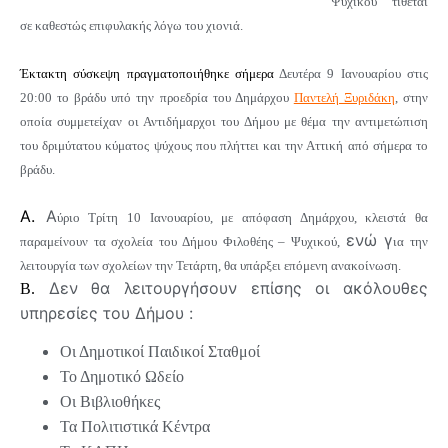
Ψυχικού τίθεται
σε καθεστώς επιφυλακής
λόγω
του χιονιά
.
Έκτακτη σύσκεψη πραγματοποιήθηκε σήμερα
Δευτέρα
9 Ιανουαρίου
στις
20:00
το βράδυ υπό την προεδρία του Δημάρχου
Παντελή Ξυριδάκη
, στην
οποία συμμετείχαν οι Αντιδήμαρχοι του Δήμου με θέμα την αντιμετώπιση
του
δριμύτατου κύματος ψύχους
που πλήττει και την Αττική από σήμερα το
βράδυ.
A.
Α
ύριο Τρίτη 10 Ιανουαρίου, με απόφαση Δημάρχου, κλειστά θα
ενώ γ
παραμείνουν τα σχολεία
του Δήμου Φιλοθέης – Ψυχικού,
ια την
λειτουργία των σχολείων την Τετάρτη, θα υπάρξει επόμενη ανακοίνωση.
Δεν θα λειτουργήσουν επίσης οι ακόλουθες
Β.
υπηρεσίες του Δήμου :
Οι Δημοτικοί Παιδικοί Σταθμοί
Το Δημοτικό Ωδείο
Οι Βιβλιοθήκες
Τα Πολιτιστικά Κέντρα