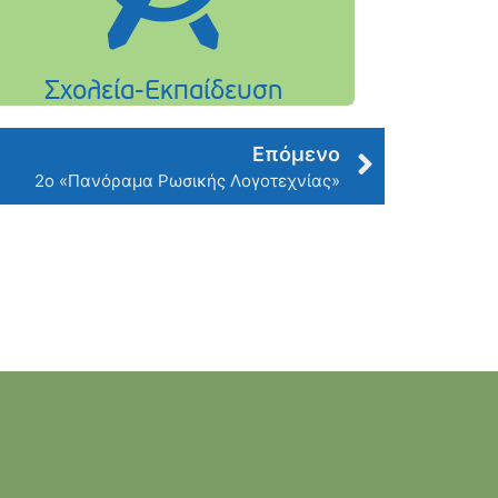
Επόμενο
2ο «Πανόραμα Ρωσικής Λογοτεχνίας»