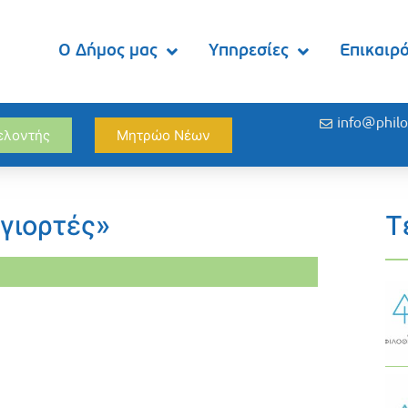
Ο Δήμος μας
Υπηρεσίες
Επικαιρ
info@philo
θελοντής
Μητρώο Νέων
γιορτές»
Τ