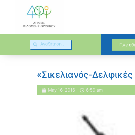
Γίνε ε
«Σικελιανός-Δελφικές 
May 16, 2016
6:50 am