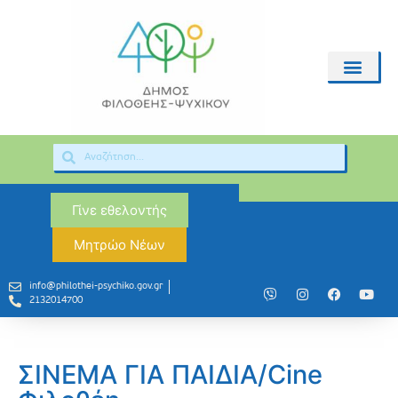
Γίνε εθελοντής
Μητρώο Νέων
info@philothei-psychiko.gov.gr
2132014700
ΣΙΝΕΜΑ ΓΙΑ ΠΑΙΔΙΑ/Cine