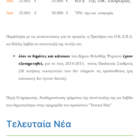
65% της οικ. εισφοράς
Από
25.001 € 35.000 €
Από
35.001 € 50.000 € 70% της οικ. εισφοράς
Παράλληλα με τις ανακοινώσεις για τα τροφεία, η Πρόεδρος του Ο.Κ.Α.Π.Α.
κα Νέλλη Λάβδα σε συνέντευξή της τονίζει ότι:
όλοι οι δημότες και κάτοικοι
του Δήμου Φιλοθέης Ψυχικού
έχουν
εξυπηρετηθεί,
για το έτος 2014-2015,
στους Παιδικούς Σταθμούς
(36 αιτήσεις οικογενειών που δεν πληρούν τις προϋποθέσεις (μη
κάτοικοι), δεν έγιναν δεκτές).
Πηγή Ενημέρωσης: Αναδημοσίευση τμήματος της συνέντευξης της κα Λάβδα
που δημοσιεύτηκε στην εφημερίδα του προάστιου “Τοπικά Νέα”.
Τελευταία Νέα