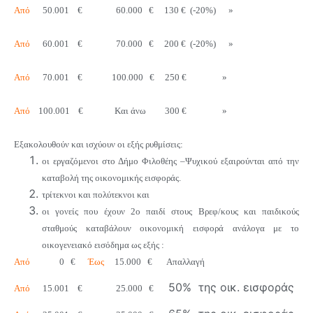
Από
50.001 € 60.000 € 130 € (-20%) »
Από
60.001 € 70.000 € 200 € (-20%) »
Από
70.001 € 100.000 € 250 € »
Από
100.001 € Και άνω 300 € »
Εξακολουθούν και ισχύουν οι εξής ρυθμίσεις:
οι εργαζόμενοι στο Δήμο Φιλοθέης –Ψυχικού εξαιρούνται από την
καταβολή της οικονομικής εισφοράς.
τρίτεκνοι και πολύτεκνοι και
οι γονείς που έχουν 2ο παιδί στους Βρεφ/κους και παιδικούς
σταθμούς καταβάλουν οικονομική εισφορά ανάλογα με το
οικογενειακό εισόδημα ως εξής :
Από
0 €
Έως
15.000 € Απαλλαγή
50% της οικ. εισφοράς
Από
15.001 € 25.000 €