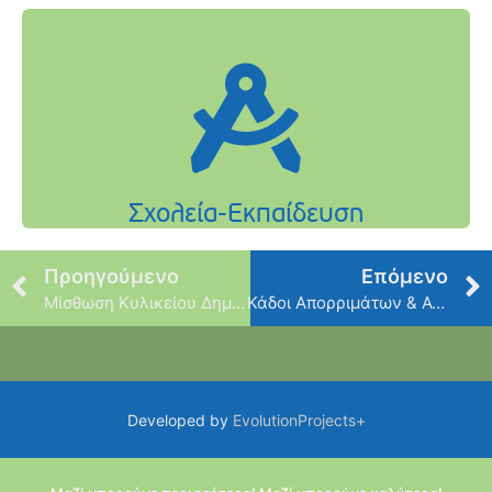
Προηγούμενο
Επόμενο
Μίσθωση Κυλικείου Δημόσιου Σχολείου
Κάδοι Απορριμάτων & Ανακύκλωσης
Developed by
EvolutionProjects+