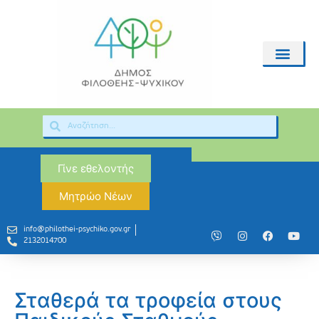
Γίνε εθελοντής
Μητρώο Νέων
info@philothei-psychiko.gov.gr
2132014700
Σταθερά τα τροφεία στους