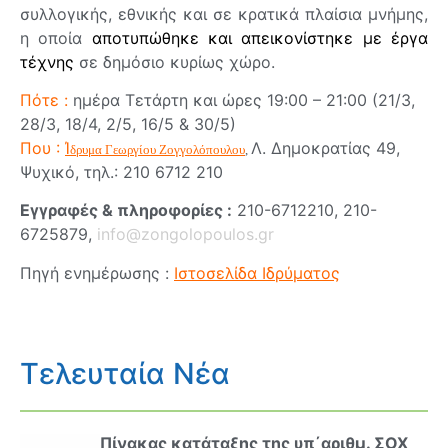
συλλογικής, εθνικής και σε κρατικά πλαίσια μνήμης,
η οποία
αποτυπώθηκε και απεικονίστηκε με έργα
τέχνης
σε δημόσιο κυρίως χώρο.
Πότε :
ημέρα Τετάρτη και ώρες 19:00 – 21:00 (21/3,
28/3, 18/4, 2/5, 16/5 & 30/5)
Που :
Ί
Λ. Δημοκρατίας 49,
δρυμα Γεωργίου Ζογγολόπουλο
υ
,
Ψυχικό, τηλ.: 210 6712 210
Εγγραφές & πληροφορίες :
210-6712210, 210-
6725879,
info@zongolopoulos.gr
Πηγή ενημέρωσης :
Ιστοσελίδα Ιδρύματος
Τελευταία Νέα
Πίνακας κατάταξης της υπ΄αριθμ. ΣΟΧ