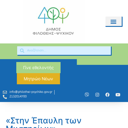
Γίνε εθελοντής
Μητρώο Νέων
info@philothei-psychiko.gov.gr
2132014700
«Στην Έπαυλη των