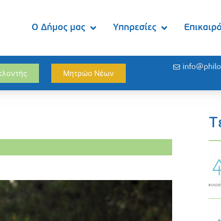
Ο Δήμος μας
Υπηρεσίες
Επικαιρ
info@philo
θελοντής
Μητρώο Νέων
Τ