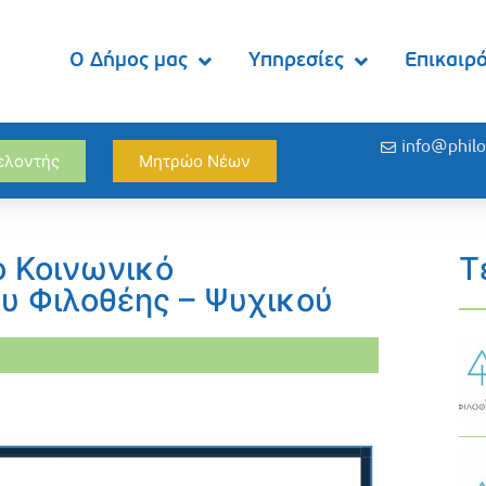
Ο Δήμος μας
Υπηρεσίες
Επικαιρ
info@philo
θελοντής
Μητρώο Νέων
ο Κοινωνικό
Τ
υ Φιλοθέης – Ψυχικού