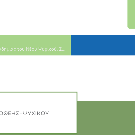
Πρωταθλητές Αττικής οι σκακιστές της Ακαδημίας του Νέου Ψυχικού. Συγχαρητήρια!