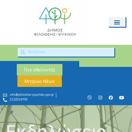
Γίνε εθελοντής
Μητρώο Νέων
info@philothei-psychiko.gov.gr
2132014700
Εκδηλώσεις