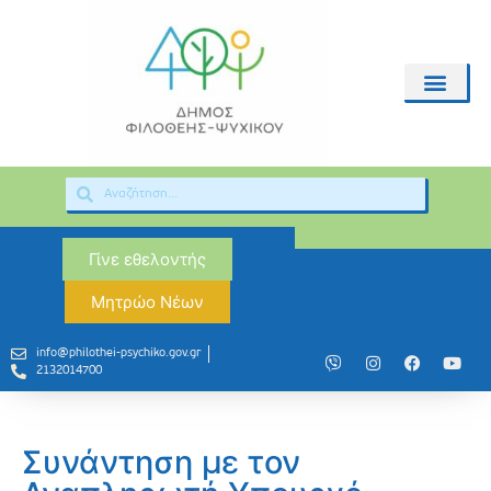
Γίνε εθελοντής
Μητρώο Νέων
info@philothei-psychiko.gov.gr
2132014700
Συνάντηση με τον