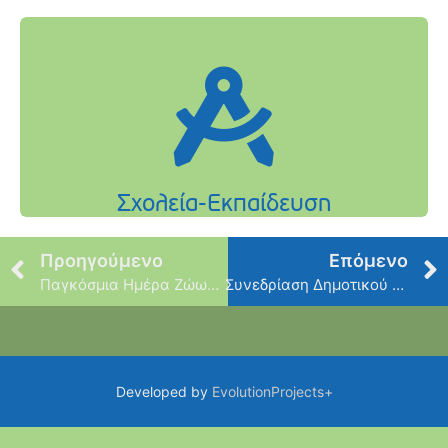
Προηγούμενο
Επόμενο
Παγκόσμια Ημέρα Ζώων – Δράση “Αρετή Δημητροπούλου”
Συνεδρίαση Δημοτικού Συμβουλίου – Τετάρτη 09 Οκτωβρίου
Developed by
EvolutionProjects+