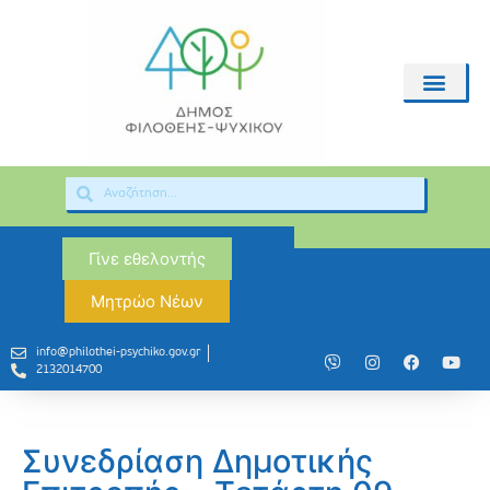
Γίνε εθελοντής
Μητρώο Νέων
info@philothei-psychiko.gov.gr
2132014700
Συνεδρίαση Δημοτικής