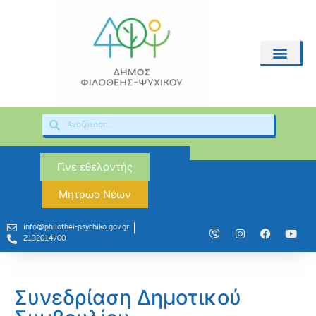
Γίνε εθελοντής
Μητρώο Νέων
info@philothei-psychiko.gov.gr
2132014700
Συνεδρίαση Δημοτικού