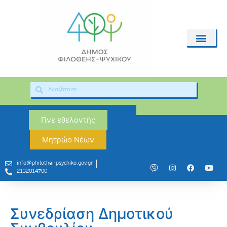
Γίνε εθελοντής
Μητρώο Νέων
info@philothei-psychiko.gov.gr
2132014700
Συνεδρίαση Δημοτικού