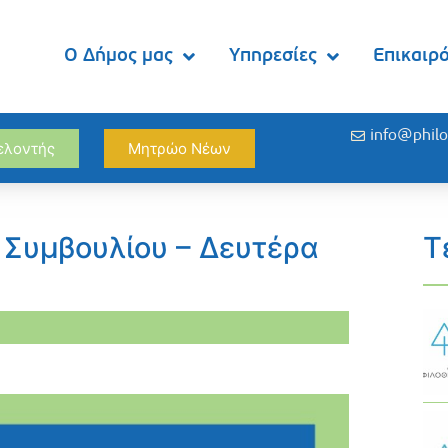
Ο Δήμος μας
Υπηρεσίες
Επικαιρ
info@philo
θελοντής
Μητρώο Νέων
 Συμβουλίου – Δευτέρα
Τ