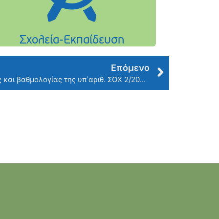
Επόμενο
Ανακοίνωση πίνακα κατάταξης και βαθμολογίας της υπ΄αριθ. ΣΟΧ 2/2024 (2) ΠΕ Ναυαγοσωστών