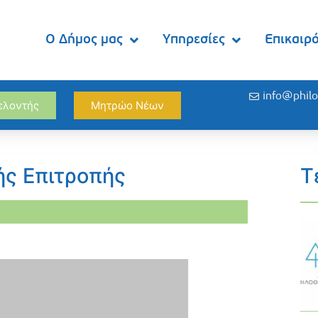
Ο Δήμος μας
Υπηρεσίες
Επικαιρ
info@philo
θελοντής
Μητρώο Νέων
ής Επιτροπής
Τ