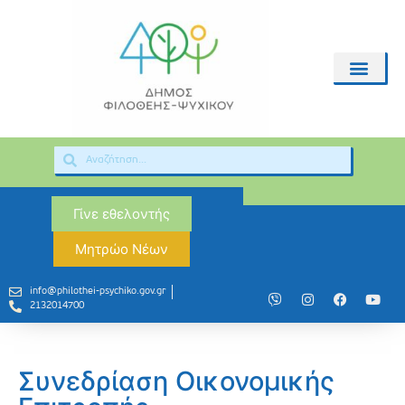
Γίνε εθελοντής
Μητρώο Νέων
info@philothei-psychiko.gov.gr
2132014700
Συνεδρίαση Οικονομικής