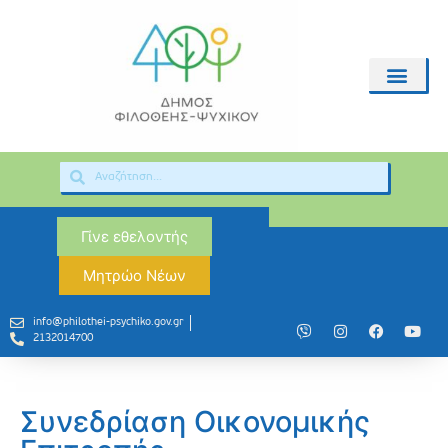
Γίνε εθελοντής
Μητρώο Νέων
info@philothei-psychiko.gov.gr
2132014700
Συνεδρίαση Οικονομικής