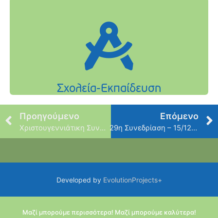
Προηγούμενο
Επόμενο
Χριστουγεννιάτικη Συναυλία του Δημοτικού Ωδείου Φιλοθέης στον Ι.Ν Αγίας Σοφίας – Τετάρτη 20 Δεκεμβρίου
29η Συνεδρίαση – 15/12/2023
Developed by
EvolutionProjects+
Μαζί μπορούμε περισσότερα! Μαζί μπορούμε καλύτερα!