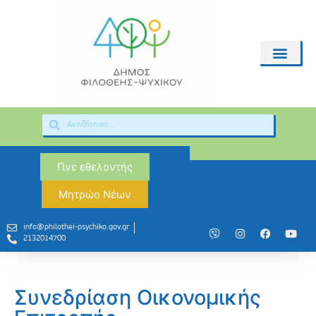
Γίνε εθελοντής
Μητρώο Νέων
info@philothei-psychiko.gov.gr
2132014700
Συνεδρίαση Οικονομικής