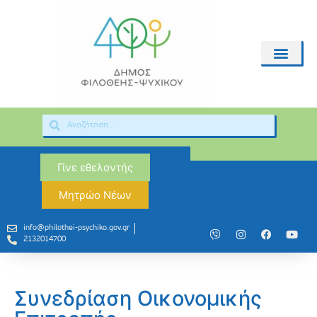
Γίνε εθελοντής
Μητρώο Νέων
info@philothei-psychiko.gov.gr
2132014700
Συνεδρίαση Οικονομικής