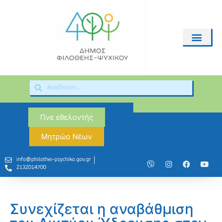
Γίνε εθελοντής
Μητρώο Νέων
info@philothei-psychiko.gov.gr
2132014700
Συνεχίζεται η αναβάθμιση