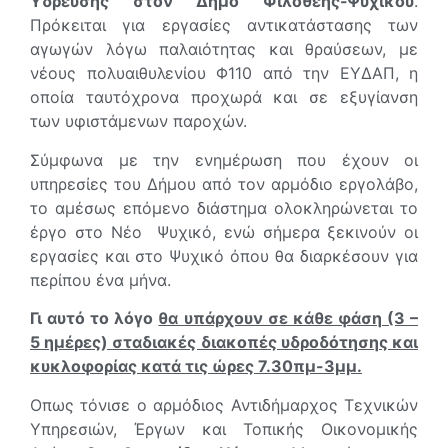
Υδρευσης στον Δήμο Φιλοθέης-Ψυχικού
.
Πρόκειται για εργασίες αντικατάστασης των
αγωγών λόγω παλαιότητας και θραύσεων, με
νέους πολυαιθυλενίου Φ110 από την ΕΥΔΑΠ, η
οποία ταυτόχρονα προχωρά και σε εξυγίανση
των υφιστάμενων παροχών.
Σύμφωνα με την ενημέρωση που έχουν οι
υπηρεσίες του Δήμου από τον αρμόδιο εργολάβο,
το αμέσως επόμενο διάστημα ολοκληρώνεται το
έργο στο Νέο Ψυχικό, ενώ σήμερα ξεκινούν οι
εργασίες και στο Ψυχικό όπου θα διαρκέσουν για
περίπου ένα μήνα.
Γι αυτό το λόγο
θα υπάρχουν σε κάθε φάση (3 –
5 ημέρες) σταδιακές διακοπές υδροδότησης και
κυκλοφορίας κατά τις ώρες 7.30πμ-3μμ.
Οπως τόνισε ο αρμόδιος Αντιδήμαρχος Τεχνικών
Υπηρεσιών, Έργων και Τοπικής Οικονομικής