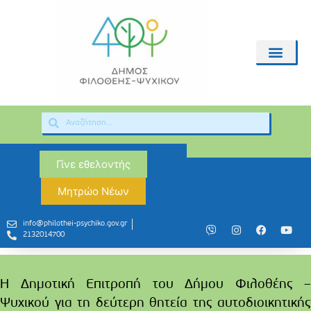
Γίνε εθελοντής
Μητρώο Νέων
info@philothei-psychiko.gov.gr
2132014700
Η Δημοτική Επιτροπή του Δήμου Φιλοθέης –
Ψυχικού για τη δεύτερη θητεία της αυτοδιοικητικής