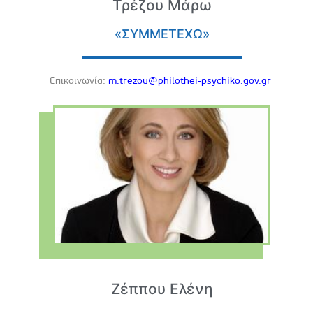
Τρέζου Μάρω
«ΣΥΜΜΕΤΕΧΩ»
Eπικοινωνία:
m.trezou@philothei-psychiko.gov.gr
Ζέππου Ελένη