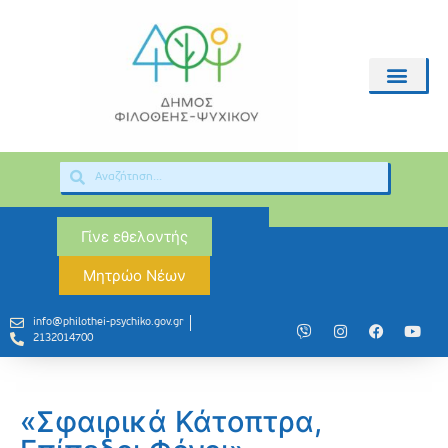
Γίνε εθελοντής
Μητρώο Νέων
info@philothei-psychiko.gov.gr
2132014700
«Σφαιρικά Κάτοπτρα,