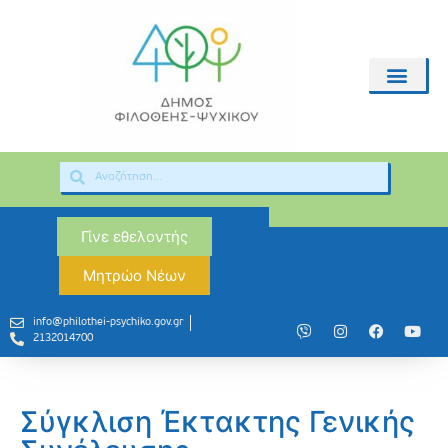
Γίνε εθελοντής
Μητρώο Νέων
info@philothei-psychiko.gov.gr
2132014700
Σύγκλιση Έκτακτης Γενικής