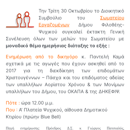
Την Τρίτη 30 Οκτωβρίου το Διοικητικό
Συμβούλιο του
Σωματείου
Εργαζομένων
Δήμου Φιλοθέης-
Ψυχικού συγκαλεί έκτακτη Γενική
Συνέλευση όλων των μελών του Σωματείου με
μοναδικό θέμα ημερήσιας διάταξης το εξής :
Ενημέρωση από το δικηγόρο
κ. Παντελή Καμά
σχετικά με τις αγωγές που έχουν ασκηθεί από το
2017 για τη διεκδίκηση των επιδομάτων
Χριστουγέννων – Πάσχα και του επιδόματος αδείας
των υπαλλήλων Αορίστου Χρόνου & των Μονίμων
υπαλλήλων του Δήμου, του ΟΚΑΠΑ & της ΔΗΚΕΦΙΨ.
Πότε :
ώρα 12.00 μ.μ.
Που :
Α’ Πλατεία Ψυχικού, αίθουσα Δημοτικού
Κτιρίου (πρώην Blue Bell)
Πηγή ενημέρωσης: Πρόεδρος Δ.Σ. κ Γιώργος Πατσιαλός,