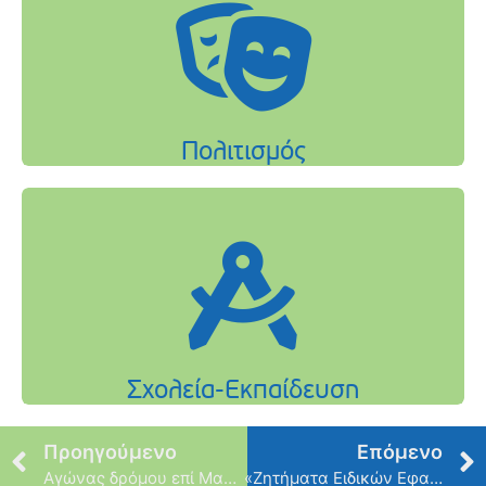
Προηγούμενο
Επόμενο
Αγώνας δρόμου επί Μαραθώνιας διαδρομής
«Ζητήματα Ειδικών Εφαρμογών»