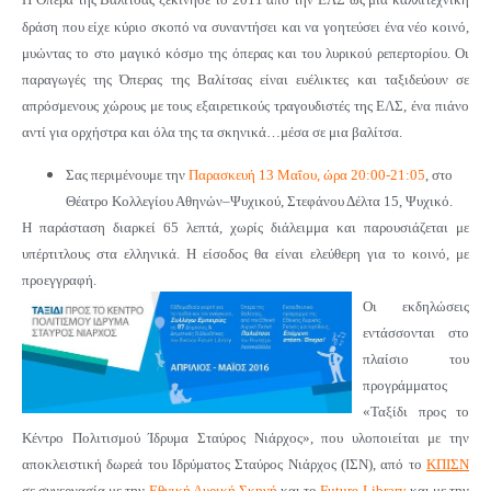
δράση που είχε κύριο σκοπό να συναντήσει και να γοητεύσει ένα νέο κοινό,
μυώντας το στο μαγικό κόσμο της όπερας και του λυρικού ρεπερτορίου. Οι
παραγωγές της Όπερας της Βαλίτσας είναι ευέλικτες και ταξιδεύουν σε
απρόσμενους χώρους με τους εξαιρετικούς τραγουδιστές της ΕΛΣ, ένα πιάνο
αντί για ορχήστρα και όλα της τα σκηνικά…μέσα σε μια βαλίτσα.
Σας περιμένουμε την
Παρασκευή 13 Μαΐου, ώρα 20:00-21:05
, στο
Θέατρο Κολλεγίου Αθηνών–Ψυχικού, Στεφάνου Δέλτα 15, Ψυχικό.
Η παράσταση διαρκεί 65 λεπτά, χωρίς διάλειμμα και παρουσιάζεται με
υπέρτιτλους στα ελληνικά. Η είσοδος θα είναι ελεύθερη για το κοινό, με
προεγγραφή.
Οι εκδηλώσεις
εντάσσονται στο
πλαίσιο του
προγράμματος
«Ταξίδι προς το
Κέντρο Πολιτισμού Ίδρυμα Σταύρος Νιάρχος», που υλοποιείται με την
αποκλειστική δωρεά του Ιδρύματος Σταύρος Νιάρχος (ΙΣΝ), από το
ΚΠΙΣΝ
σε συνεργασία με την
Εθνική Λυρική Σκην
ή
και το
Future Library
και με την