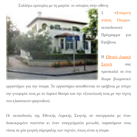
Συλλέγω εμπειρίες με τη μαγεία: οι ιστορίες στην οθόνη
2. «
Επόμενη
στάση: Όπερα
»:
ε
κπαιδευτικό
Πρόγραμμα για
Εφήβους
Η
Εθνική Λυρική
Σκηνή
σας
προσκαλεί σε ένα
δίωρο βιωματικό
εργαστήριο για την όπερα. Το εργαστήριο απευθύνεται σε εφήβους με στόχο
την γνωριμία τους με το λυρικό θέατρο και την εξοικείωσή τους με την τέχνη
του κλασσικού τραγουδιού.
Οι εκπαιδευτές της Εθνικής Λυρικής Σκηνής σε συνεργασία με έναν
διακεκριμένο πιανίστα κι έναν επαγγελματία μονωδό, παρασύρουν τους
νέους σε μία γιορτή σύμπραξης των τεχνών, όπως είναι η όπερα.