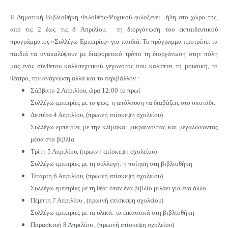
Η Δημοτική Βιβλιοθήκη Φιλοθέης-Ψυχικού φιλοξενεί ήδη στο χώρο της,
από τις 2 έως τις 8 Απριλίου, τη διοργάνωση του εκπαιδευτικού
προγράμματος «Συλλέγω Εμπειρίες» για παιδιά. Το πρόγραμμα προτρέπει τα
παιδιά να ανακαλύψουν με διαφορετικό τρόπο τη διοργάνωση στην πόλη
μας ενός σύνθετου καλλιτεχνικού γεγονότος που καλύπτει τη μουσική, το
θέατρο, την ανάγνωση αλλά και το περιβάλλον :
Σάββατο 2 Απριλίου, ώρα 12:00 το πρωί
Συλλέγω εμπειρίες με το φως: η απόλαυση να διαβάζεις στο σκοτάδι.
Δευτέρα 4 Απριλίου, (πρωινή επίσκεψη σχολείου)
Συλλέγω εμπειρίες με την κλίμακα: μικραίνοντας και μεγαλώνοντας
μέσα στα βιβλία
Τρίτη 5 Απριλίου, (πρωινή επίσκεψη σχολείου)
Συλλέγω εμπειρίες με τη συλλογή: η ποίηση στη βιβλιοθήκη
Τετάρτη 6 Απριλίου, (πρωινή επίσκεψη σχολείου)
Συλλέγω εμπειρίες με τη θέα: όταν ένα βιβλίο μιλάει για ένα άλλο
Πέμπτη 7 Απριλίου , (πρωινή επίσκεψη σχολείου)
Συλλέγω εμπειρίες με τα υλικά: τα εικαστικά στη βιβλιοθήκη
Παρασκευή 8 Απριλίου , (πρωινή επίσκεψη σχολείου)