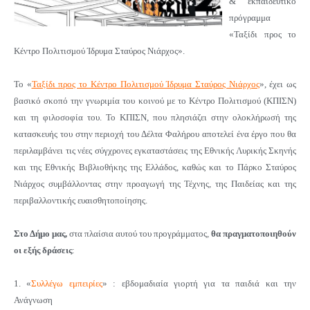
& εκπαιδευτικό
πρόγραμμα
«Ταξίδι προς το
Κέντρο Πολιτισμού Ίδρυμα Σταύρος Νιάρχος».
Το «
Ταξίδι προς το Κέντρο Πολιτισμού Ίδρυμα Σταύρος Νιάρχος
», έχει ως
βασικό σκοπό την γνωριμία του κοινού με το Κέντρο Πολιτισμού (ΚΠΙΣΝ)
και τη φιλοσοφία του. Το
ΚΠΙΣΝ
, που πλησιάζει στην ολοκλήρωσή της
κατασκευής του στην περιοχή του Δέλτα Φαλήρου αποτελεί ένα έργο που θα
περιλαμβάνει τις νέες σύγχρονες εγκαταστάσεις της Εθνικής Λυρικής Σκηνής
και της Εθνικής Βιβλιοθήκης της Ελλάδος, καθώς και το Πάρκο Σταύρος
Νιάρχος συμβάλλοντας στην προαγωγή της Τέχνης, της Παιδείας και της
περιβαλλοντικής ευαισθητοποίησης.
Στο Δήμο μας,
στα πλαίσια αυτού του προγράμματος,
θα πραγματοποιηθούν
οι εξής δράσεις
:
1. «
Συλλέγω εμπειρίες
» : εβδομαδιαία γιορτή για τα παιδιά και την
Ανάγνωση