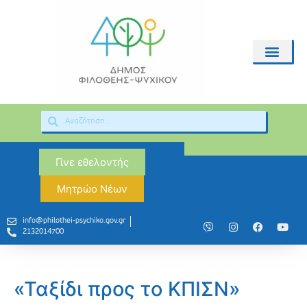
Γίνε εθελοντής
Μητρώο Νέων
info@philothei-psychiko.gov.gr
2132014700
«Ταξίδι προς το ΚΠΙΣΝ»