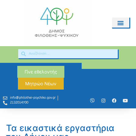
Γίνε εθελοντής
Μητρώο Νέων
info@philothei-psychiko.gov.gr
2132014700
Τα εικαστικά εργαστήρια