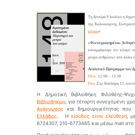
Τη Δευτέρα 9 Ιουλίου η δημο
της Καλοκαιρινής Εκστρατ
κόσμο
»
.
«Φωτογραφημένα» Δεδομέν
καταγράψουμε τον κόσμο πο
ρούχα ανθρώπων από άλλες ε
Αναλυτικό Πρόγραμμα των Δρ
Πότε:
12:00 – 13:30
Που:
Στρ. Καλλάρη 13, κοιν
Η Δημοτική Βιβλιοθήκη Φιλοθέης-Ψ
Βιβλιοθηκών
, για τέταρτη συνεχόμενη χρ
Ανάγνωσης
και δημιουργικότητας που
Ελλάδος.
Η
είσοδος είναι ελεύθερη
, μ
6724307, 210-6773485 και μέσω mail στ
Πηγή ενημέρωσης: κα
, Υπε