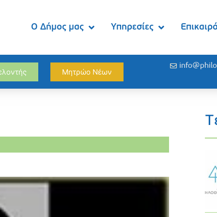
Ο Δήμος μας
Υπηρεσίες
Επικαιρ
info@philo
θελοντής
Μητρώο Νέων
Τ