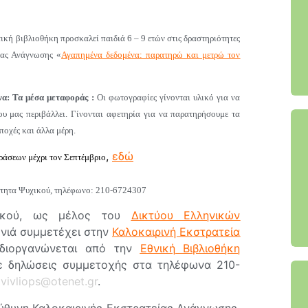
τική βιβλιοθήκη προσκαλεί παιδιά 6 – 9 ετών στις δραστηριότητες
είας Ανάγνωσης
«
Αγαπημένα δεδομένα: παρατηρώ και μετρώ τον
α: Τα μέσα μεταφοράς :
Οι φωτογραφίες γίνονται υλικό για να
υ μας περιβάλλει. Γίνονται αφετηρία για να παρατηρήσουμε τα
ποχές και άλλα μέρη.
,
εδώ
άσεων μέχρι τον Σεπτέμβριο
ότητα Ψυχικού, τηλέφωνο: 210-6724307
υχικού, ως μέλος του
Δικτύου Ελληνικών
ονιά συμμετέχει στην
Καλοκαιρινή Εκστρατεία
 διοργανώνεται από την
Εθνική Βιβλιοθήκη
ε δηλώσεις συμμετοχής στα τηλέφωνα 210-
ο
vivliops@otenet.gr
.
ύθυνη Καλοκαιρινής Εκστρατείας Ανάγνωσης,