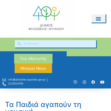
Γίνε εθελοντής
Μητρώο Νέων
info@philothei-psychiko.gov.gr
2132014700
Τα Παιδιά αγαπούν τη